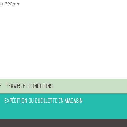
lear 390mm
e
Termes et conditions
Expédition ou cueillette en magasin