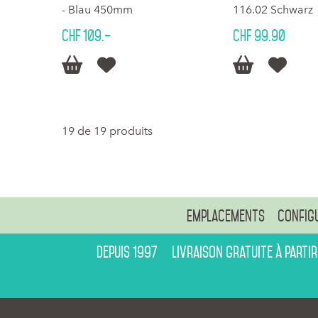
- Blau 450mm
116.02 Schwarz
CHF 109.–
CHF 99.90




19 de 19 produits
Emplacements
Config
Depuis 1997
Livraison gratuite à partir