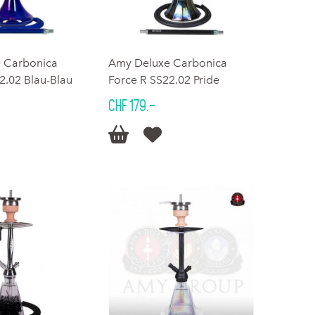
 Carbonica
Amy Deluxe Carbonica
2.02 Blau-Blau
Force R SS22.02 Pride
CHF 179.–

