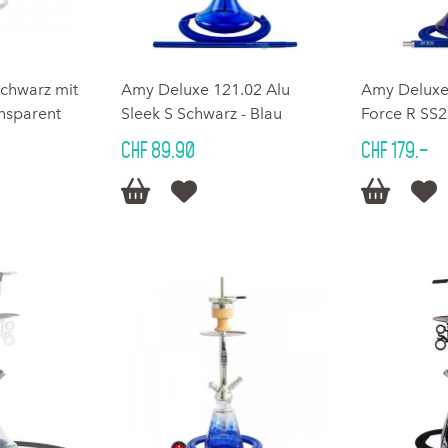
chwarz mit
Amy Deluxe 121.02 Alu
Amy Deluxe
ansparent
Sleek S Schwarz - Blau
Force R SS2
CHF 89.90
CHF 179.–



