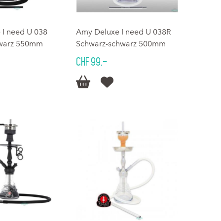
 I need U 038
Amy Deluxe I need U 038R
chwarz 550mm
Schwarz-schwarz 500mm
CHF 99.–

