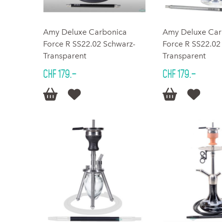
Amy Deluxe Carbonica
Amy Deluxe Car
Force R SS22.02 Schwarz-
Force R SS22.02
Transparent
Transparent
CHF 179.–
CHF 179.–



