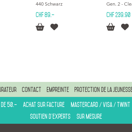
440 Schwarz
Gen. 2 - C
CHF 89.–
CHF 239.90




urateur
Contact
Empreinte
Protection de la jeuness
 de 50.–
Achat sur facture
Mastercard / Visa / Twint
Soutien d’experts
Sur mesure