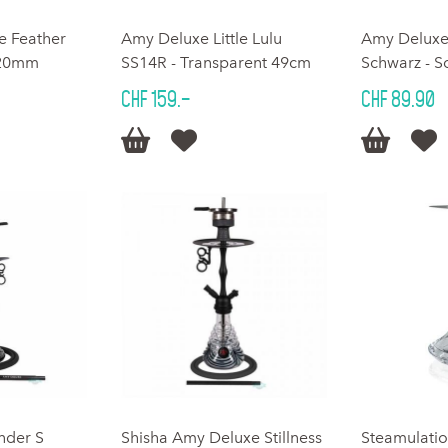
e Feather
Amy Deluxe Little Lulu
Amy Deluxe 
620mm
SS14R - Transparent 49cm
Schwarz - S
CHF 159.–
CHF 89.90




nder S
Shisha Amy Deluxe Stillness
Steamulatio