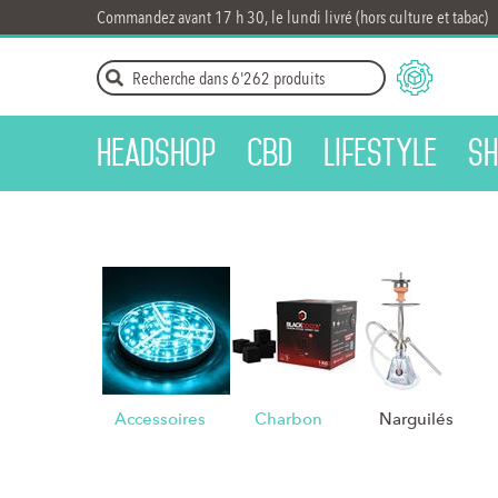
Commandez avant 17 h 30, le lundi livré (hors culture et tabac)
Headshop
CBD
Lifestyle
Sh
Accessoires
Charbon
Narguilés