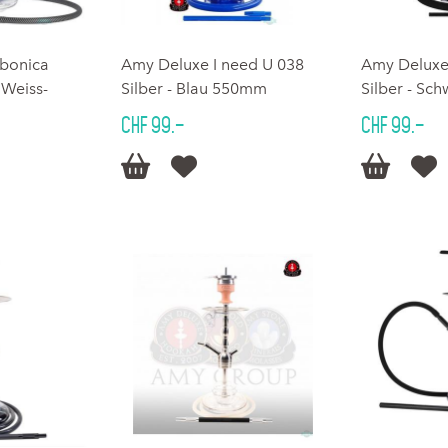
bonica
Amy Deluxe I need U 038
Amy Deluxe
 Weiss-
Silber - Blau 550mm
Silber - S
CHF 99.–
CHF 99.–



