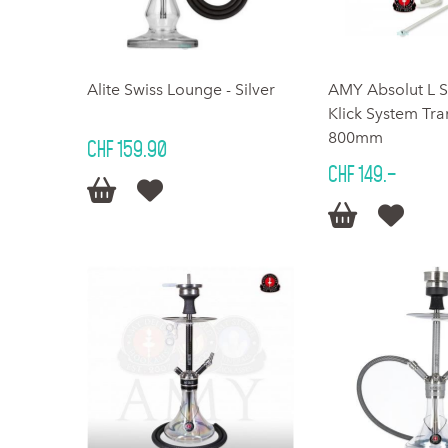
Alite Swiss Lounge - Silver
AMY Absolut L S
Klick System Tr
800mm
CHF 159.90
CHF 149.–



