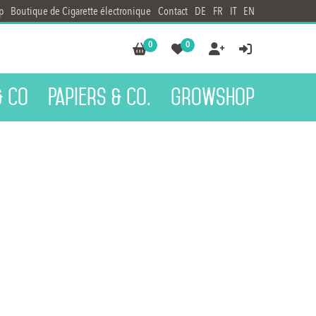
p
Boutique de Cigarette électronique
Contact
DE
FR
IT
EN
0
0




& Co
Papiers & Co.
Growshop