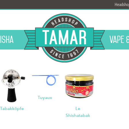
Headsho
isha
Vape 
Tuyaux
Tabakköpfe
Le
Shishatabak