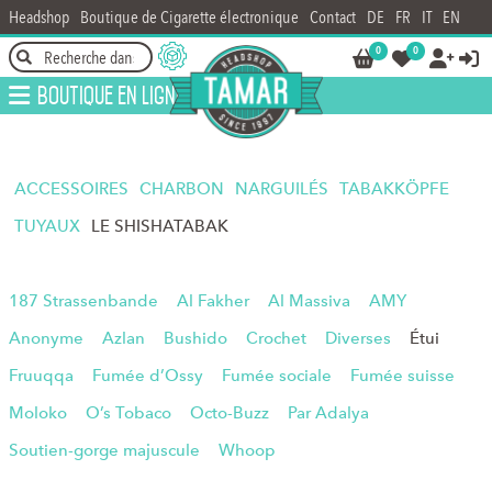
Headshop
Boutique de Cigarette électronique
Contact
DE
FR
IT
EN
0
0




Boutique en ligne
ACCESSOIRES
CHARBON
NARGUILÉS
TABAKKÖPFE
TUYAUX
LE SHISHATABAK
187 Strassenbande
Al Fakher
Al Massiva
AMY
Anonyme
Azlan
Bushido
Crochet
Diverses
Étui
Fruuqqa
Fumée d’Ossy
Fumée sociale
Fumée suisse
Moloko
O’s Tobaco
Octo-Buzz
Par Adalya
Soutien-gorge majuscule
Whoop