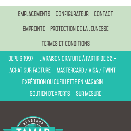
Emplacements
Configurateur
Contact
Empreinte
Protection de la jeunesse
Termes et conditions
Depuis 1997
Livraison gratuite à partir de 50.–
Achat sur facture
Mastercard / Visa / Twint
Expédition ou cueillette en magasin
Soutien d’experts
Sur mesure