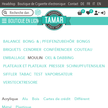
Headshop
Boutique de Cigarette électronique
Contact
DE
FR
IT
EN
0
0




Boutique en ligne
BALANCE
BONG- & ; PFEIFENZUBEHÖR
BONGS
BRIQUETS
CENDRIER
CONFÉRENCIER
COUTEAU
EMBALLAGE
MOULIN
OEL & DABBING
PLATEAUX ET PLATEAUX
PRESSER
SCHNUPFUTENSILIEN
SIFFLER
TABAC
TEST
VAPORISATEUR
VERSTECKTRESORE
Acrylique
Alu
Bois
Cartes de crédit
Différent
Métal
Plastique