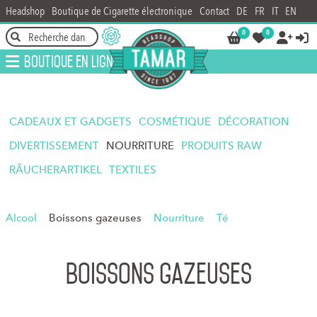
Headshop
Boutique de Cigarette électronique
Contact
DE
FR
IT
EN
0
0




Boutique en ligne
CADEAUX ET GADGETS
COSMÉTIQUE
DÉCORATION
DIVERTISSEMENT
NOURRITURE
PRODUITS RAW
RÄUCHERARTIKEL
TEXTILES
Alcool
Boissons gazeuses
Nourriture
Té
Boissons gazeuses