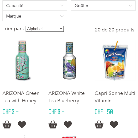
Capacité
Goûter
Marque
Trier par :
20 de 20 produits
ARIZONA Green
ARIZONA White
Capri-Sonne Multi
Tea with Honey
Tea Blueberry
Vitamin
CHF 3.–
CHF 3.–
CHF 1.50





