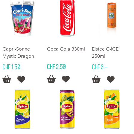
Capri-Sonne
Coca Cola 330ml
Eistee C-ICE
Mystic Dragon
250ml
CHF 2.50
CHF 1.50
CHF 3.–





