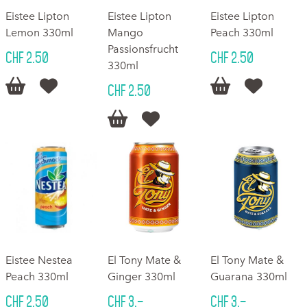
Eistee Lipton
Eistee Lipton
Eistee Lipton
Lemon 330ml
Mango
Peach 330ml
Passionsfrucht
CHF 2.50
CHF 2.50
330ml




CHF 2.50


Eistee Nestea
El Tony Mate &
El Tony Mate &
Peach 330ml
Ginger 330ml
Guarana 330ml
CHF 2.50
CHF 3.–
CHF 3.–