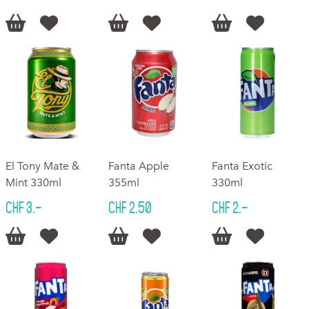






El Tony Mate &
Fanta Apple
Fanta Exotic
Mint 330ml
355ml
330ml
CHF 3.–
CHF 2.50
CHF 2.–





