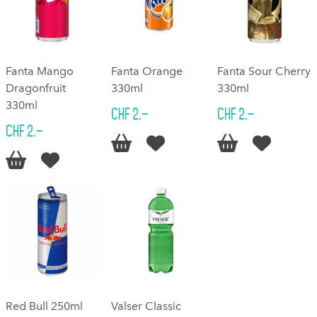
Fanta Mango
Fanta Orange
Fanta Sour Cherry
Dragonfruit
330ml
330ml
330ml
CHF 2.–
CHF 2.–
CHF 2.–






Red Bull 250ml
Valser Classic