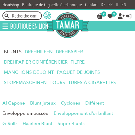
Headshop
Boutique de Cigarette électronique
Contact
DE
FR
IT
EN
0
0




Boutique en ligne
BLUNTS
DREHHILFEN
DREHPAPIER
DREHPAPIER CONFÉRENCIER
FILTRE
MANCHONS DE JOINT
PAQUET DE JOINTS
STOPFMASCHINEN
TOURS
TUBES À CIGARETTES
Al Capone
Blunt juteux
Cyclones
Différent
Enveloppe émoussée
Enveloppement d’or brillant
G-Rollz
Haarlem Blunt
Super Blunts