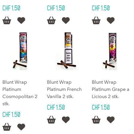
CHF 1.50
CHF 1.50
CHF 1.50






Blunt Wrap
Blunt Wrap
Blunt Wrap
Platinum
Platinum French
Platinum Grape a
Cosmopolitan 2
Vanilla 2 stk.
Licious 2 stk.
stk.
CHF 1.50
CHF 1.50
CHF 1.50





