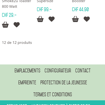
Smoke2u Toaster
Supersize
Booster
800 Watt
CHF 99.–
CHF 44.90
CHF 29.–






12 de 12 produits
Emplacements
Configurateur
Contact
Empreinte
Protection de la jeunesse
Termes et conditions