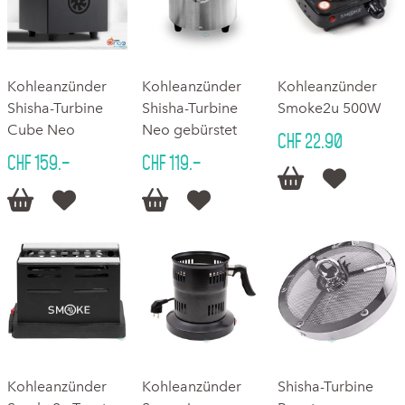
Kohleanzünder
Kohleanzünder
Kohleanzünder
Shisha-Turbine
Shisha-Turbine
Smoke2u 500W
Cube Neo
Neo gebürstet
CHF 22.90
CHF 159.–
CHF 119.–






Kohleanzünder
Kohleanzünder
Shisha-Turbine