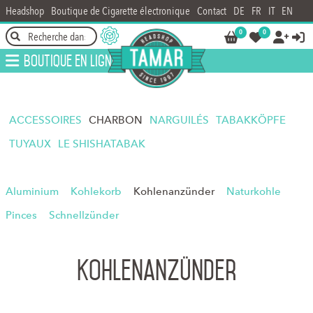
Headshop
Boutique de Cigarette électronique
Contact
DE
FR
IT
EN
0
0




Boutique en ligne
ACCESSOIRES
CHARBON
NARGUILÉS
TABAKKÖPFE
TUYAUX
LE SHISHATABAK
Aluminium
Kohlekorb
Kohlenanzünder
Naturkohle
Pinces
Schnellzünder
Kohlenanzünder