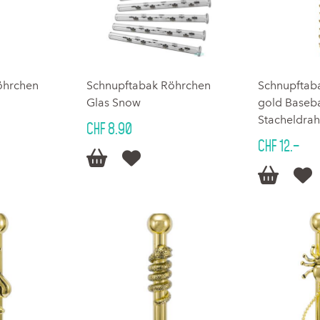
öhrchen
Schnupftabak Röhrchen
Schnupftab
Glas Snow
gold Baseba
Stacheldra
CHF 8.90
CHF 12.–



