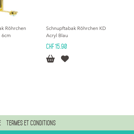
ak Röhrchen
Schnupftabak Röhrchen KD
e 6cm
Acryl Blau
CHF 15.90


e
Termes et conditions