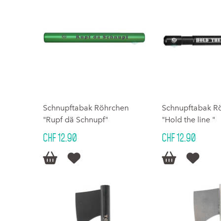
Schnupftabak Röhrchen
Schnupftabak R
"Rupf dä Schnupf"
"Hold the line "
CHF 12.90
CHF 12.90



