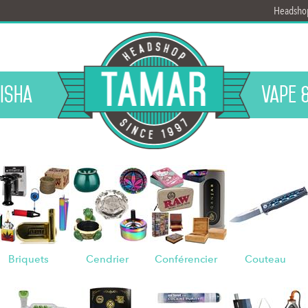
Headsho
isha
Vape 
Briquets
Cendrier
Conférencier
Couteau