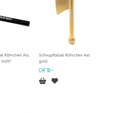
ak Röhrchen Alu
Schnupftabak Röhrchen Axt
 nicht"
gold
CHF 10.–

