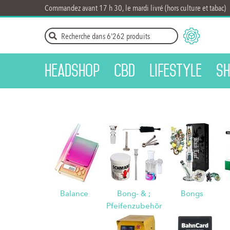
Commandez avant 17 h 30, le mardi livré (hors culture et tabac)
Headshop
CBD
Lifestyle
Sh
Balance
Bong- & ;
Bongs
Pfeifenzubehör