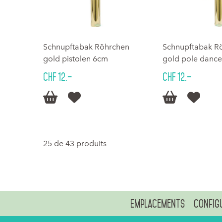
Schnupftabak Röhrchen
Schnupftabak R
gold pistolen 6cm
gold pole dance
CHF 12.–
CHF 12.–




25 de 43 produits
Emplacements
Config