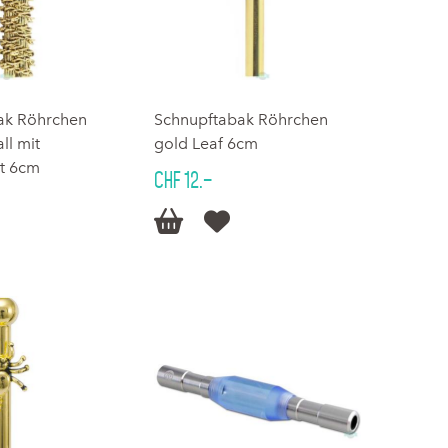
ak Röhrchen
Schnupftabak Röhrchen
ll mit
gold Leaf 6cm
ht 6cm
CHF 12.–

