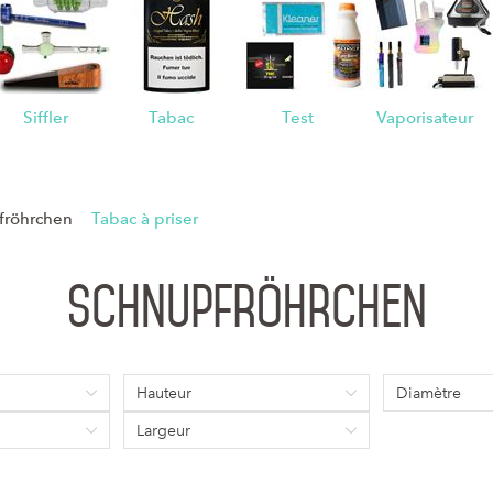
n
Siffler
Tabac
Test
Vaporisateur
fröhrchen
Tabac à priser
Schnupfröhrchen
Hauteur
Diamètre
Largeur