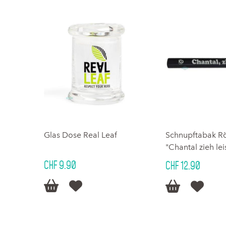
Glas Dose Real Leaf
Schnupftabak R
"Chantal zieh lei
CHF 9.90
CHF 12.90



