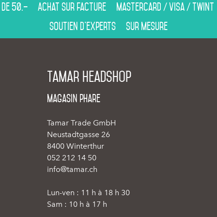
 de 50.–
Achat sur facture
Mastercard / Visa / Twint
Soutien d’experts
Sur mesure
Tamar Headshop
Magasin phare
Tamar Trade GmbH
Neustadtgasse 26
8400 Winterthur
052 212 14 50
info@tamar.ch
Lun-ven : 11 h à 18 h 30
Sam : 10 h à 17 h