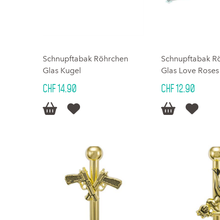
Schnupftabak Röhrchen
Schnupftabak R
Glas Kugel
Glas Love Roses
CHF 14.90
CHF 12.90



