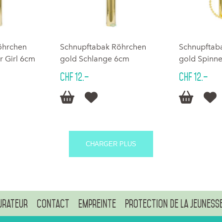
öhrchen
Schnupftabak Röhrchen
Schnupftab
r Girl 6cm
gold Schlange 6cm
gold Spinn
CHF 12.–
CHF 12.–




CHARGER PLUS
urateur
Contact
Empreinte
Protection de la jeuness