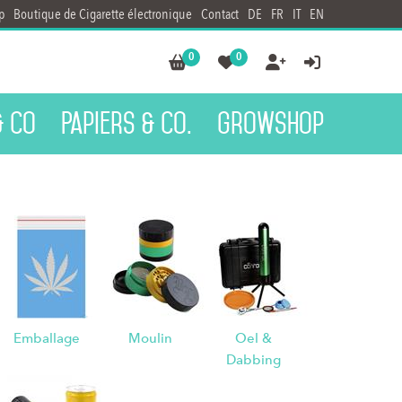
p
Boutique de Cigarette électronique
Contact
DE
FR
IT
EN
0
0




& Co
Papiers & Co.
Growshop
Emballage
Moulin
Oel &
Dabbing