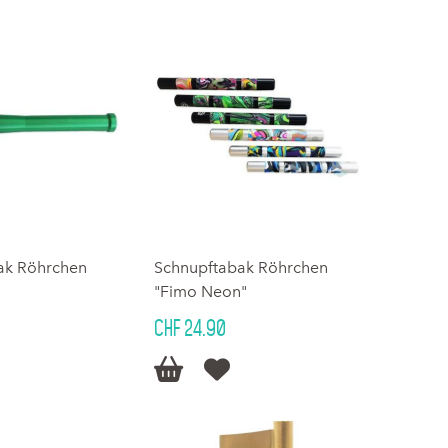
ak Röhrchen
Schnupftabak Röhrchen
"Fimo Neon"
CHF 24.90

