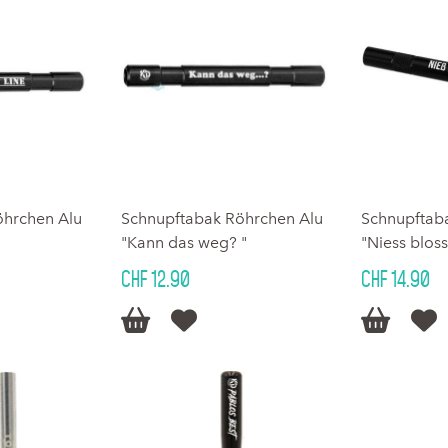
öhrchen Alu
Schnupftabak Röhrchen Alu
Schnupftab
"Kann das weg? "
"Niess bloss
CHF 12.90
CHF 14.90



