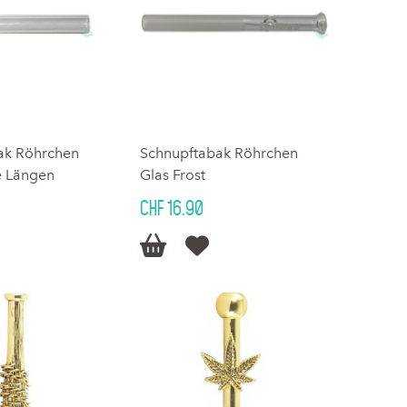
ak Röhrchen
Schnupftabak Röhrchen
e Längen
Glas Frost
CHF 16.90

