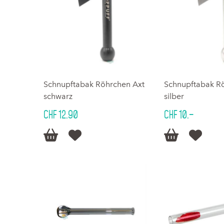
Schnupftabak Röhrchen Axt
Schnupftabak R
schwarz
silber
CHF 12.90
CHF 10.–



