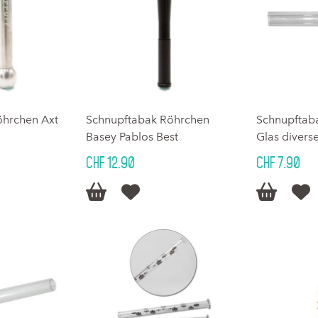
öhrchen Axt
Schnupftabak Röhrchen
Schnupftab
Basey Pablos Best
Glas divers
CHF 12.90
CHF 7.90



