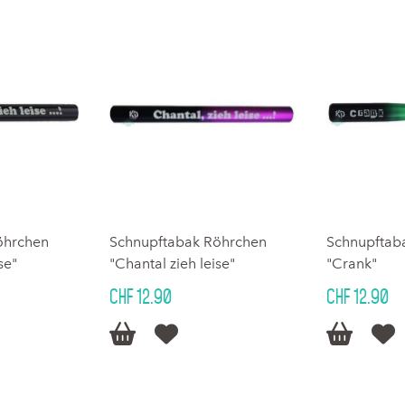
öhrchen
Schnupftabak Röhrchen
Schnupftab
se"
"Chantal zieh leise"
"Crank"
CHF 12.90
CHF 12.90



