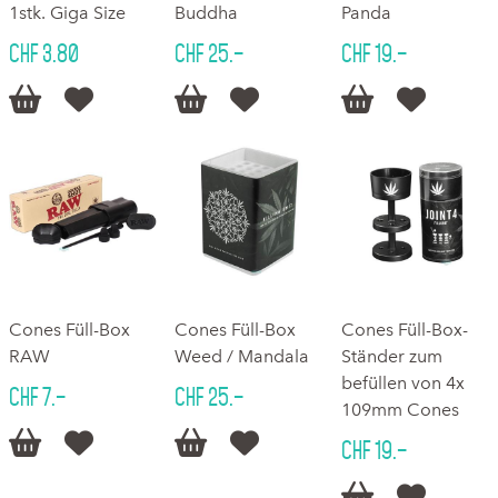
1stk. Giga Size
Buddha
Panda
CHF 3.80
CHF 25.–
CHF 19.–






Cones Füll-Box
Cones Füll-Box
Cones Füll-Box-
RAW
Weed / Mandala
Ständer zum
befüllen von 4x
CHF 7.–
CHF 25.–
109mm Cones




CHF 19.–

