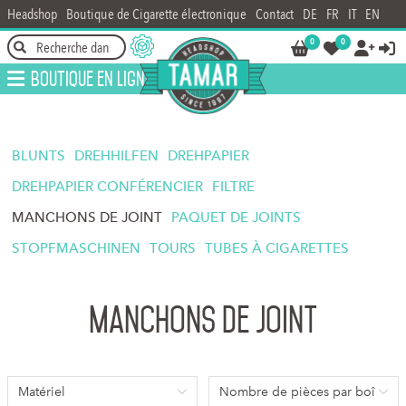
Headshop
Boutique de Cigarette électronique
Contact
DE
FR
IT
EN
0
0




Boutique en ligne
BLUNTS
DREHHILFEN
DREHPAPIER
DREHPAPIER CONFÉRENCIER
FILTRE
MANCHONS DE JOINT
PAQUET DE JOINTS
STOPFMASCHINEN
TOURS
TUBES À CIGARETTES
Manchons de joint
Matériel
Nombre de pièces par boîte