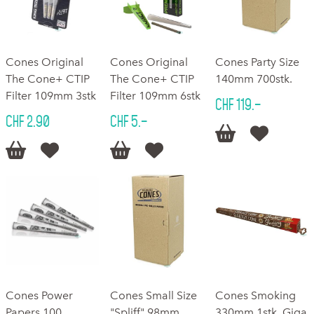
Cones Original
Cones Original
Cones Party Size
The Cone+ CTIP
The Cone+ CTIP
140mm 700stk.
Filter 109mm 3stk
Filter 109mm 6stk
CHF 119.–
CHF 2.90
CHF 5.–






Cones Power
Cones Small Size
Cones Smoking
Papers 100
"Spliff" 98mm
330mm 1stk. Giga