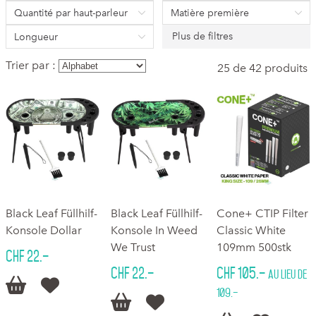
Quantité par haut-parleur
Matière première
Plus de filtres
Longueur
Trier par :
25 de 42 produits
Black Leaf Füllhilf-
Black Leaf Füllhilf-
Cone+ CTIP Filter
Konsole Dollar
Konsole In Weed
Classic White
We Trust
109mm 500stk
CHF 22.–
CHF 22.–
CHF 105.–
au lieu de


109.–

