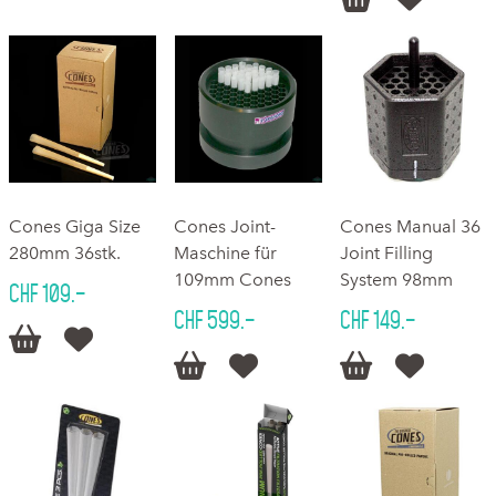
Cones Giga Size
Cones Joint-
Cones Manual 36
280mm 36stk.
Maschine für
Joint Filling
109mm Cones
System 98mm
CHF 109.–
CHF 599.–
CHF 149.–





