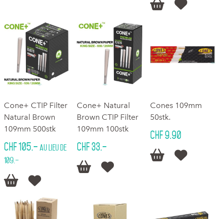


Cone+ CTIP Filter
Cone+ Natural
Cones 109mm
Natural Brown
Brown CTIP Filter
50stk.
109mm 500stk
109mm 100stk
CHF 9.90
CHF 105.–
CHF 33.–
au lieu de


109.–



