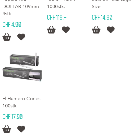
DOLLAR 109mm
1000stk.
Size
4stk.
CHF 119.–
CHF 14.90
CHF 4.90






El Humero Cones
100stk
CHF 17.90

