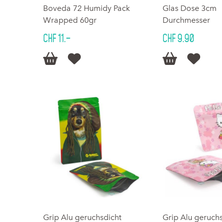
Boveda 72 Humidy Pack
Glas Dose 3cm
Wrapped 60gr
Durchmesser
CHF 11.–
CHF 9.90




Grip Alu geruchsdicht
Grip Alu geruch