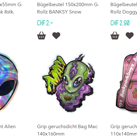
0x55mm G-
Bügelbeutel 150x200mm G-
Bügelbeute
k 8stk.
Rollz BANKSY Snow
Rollz Dogg
CHF 2.–
CHF 2.90




t Alien
Grip geruchsdicht Bag Mac
Grip geruch
140x160mm
110x140m