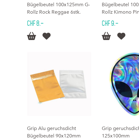
Bügelbeutel 100x125mm G-
Bügelbeutel 10
Rollz Rock Reggae 6stk.
Rollz Kimono Pin
CHF 8.–
CHF 9.–




Grip Alu geruchsdicht
Grip geruchsdich
Bügelbeutel 90x120mm
125x100mm