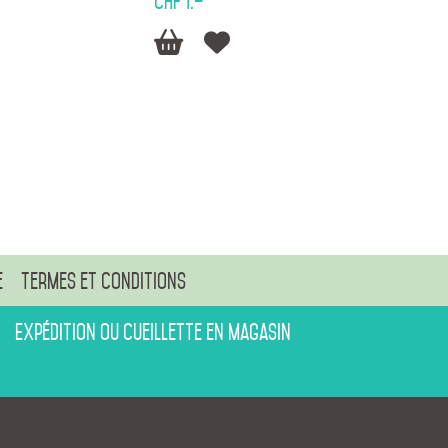
CHF 1.–


e
Termes et conditions
Expédition ou cueillette en magasin