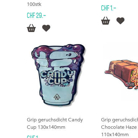
100stk
CHF 1.–
CHF 29.–




Grip geruchsdicht Candy
Grip geruchsdic
Cup 130x140mm
Chocolate Haze
110x140mm