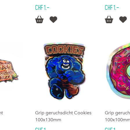
CHF 1.–
CHF 1.–




ht
Grip geruchsdicht Cookies
Grip geruch
100x130mm
100x100m