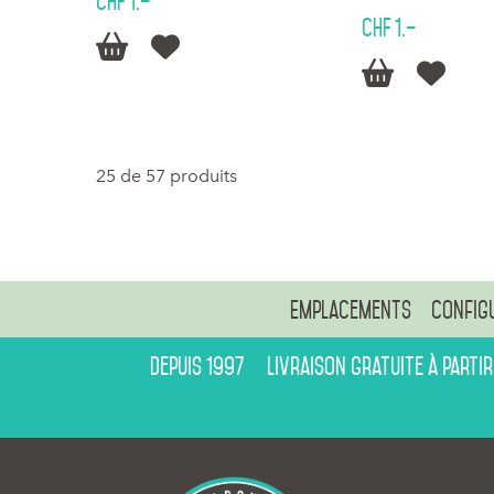
CHF 1.–
CHF 1.–




25 de 57 produits
Emplacements
Config
Depuis 1997
Livraison gratuite à partir