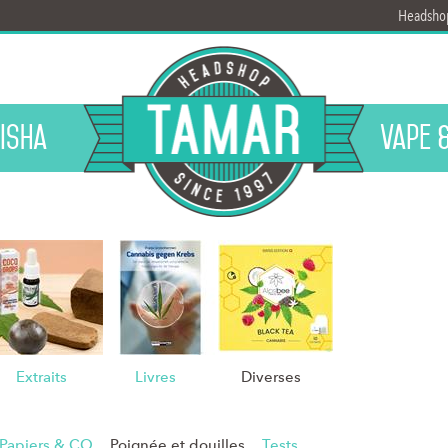
Headsho
isha
Vape 
Extraits
Livres
Diverses
Papiers & CO
Poignée et douilles
Tests