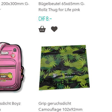
l 200x300mm G-
Bügelbeutel 65x65mm G-
y
Rollz Thug for Life pink
CHF 8.–


sdicht Boyz
Grip geruchsdicht
m
Camouflage 102x92mm