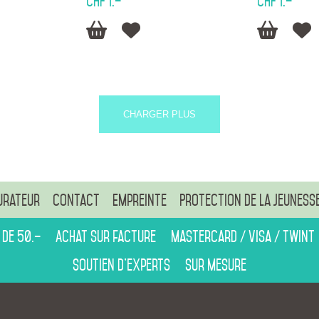
CHF 1.–
CHF 1.–




CHARGER PLUS
urateur
Contact
Empreinte
Protection de la jeuness
 de 50.–
Achat sur facture
Mastercard / Visa / Twint
Soutien d’experts
Sur mesure