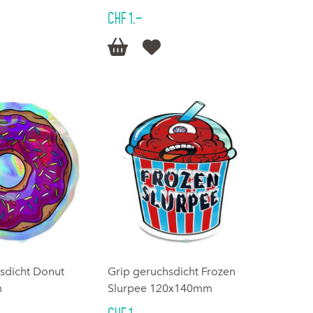
CHF 1.–


sdicht Donut
Grip geruchsdicht Frozen
m
Slurpee 120x140mm