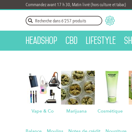
Commandez avant 17 h 30, Matin livré (hors culture et tabac)
Headshop
CBD
Lifestyle
Sh
Vape & Co
Marijuana
Cosmétique
Balance
Moulins
Notes de crédit
Nourriture