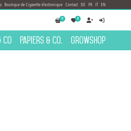
p
Boutique de Cigarette électronique
Contact
DE
FR
IT
EN
0
0




& Co
Papiers & Co.
Growshop