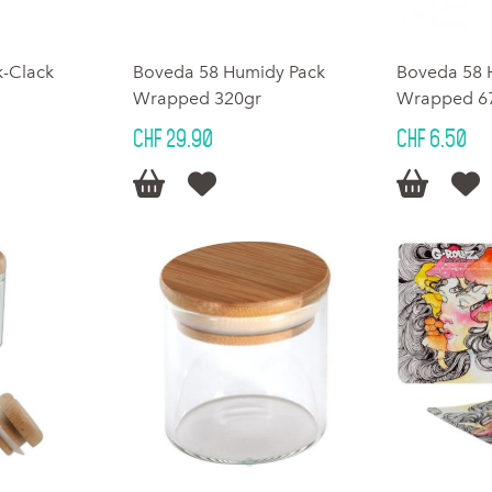
k-Clack
Boveda 58 Humidy Pack
Boveda 58 
Wrapped 320gr
Wrapped 6
CHF 29.90
CHF 6.50



