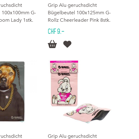
ruchsdicht
Grip Alu geruchsdicht
l 100x100mm G-
Bügelbeutel 100x125mm G-
oom Lady 1stk.
Rollz Cheerleader Pink 8stk.
CHF 9.–


ruchsdicht
Grip Alu geruchsdicht