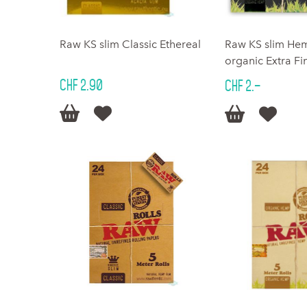
Raw KS slim Classic Ethereal
Raw KS slim He
organic Extra Fi
CHF 2.90
CHF 2.–



