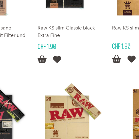
esano
Raw KS slim Classic black
Raw KS slim
t Filter und
Extra Fine
CHF 1.90
CHF 1.90



