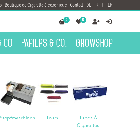
p
Boutique de Cigarette électronique
Contact
DE
FR
IT
EN
0
0




& Co
Papiers & Co.
Growshop
Stopfmaschinen
Tours
Tubes À
Cigarettes