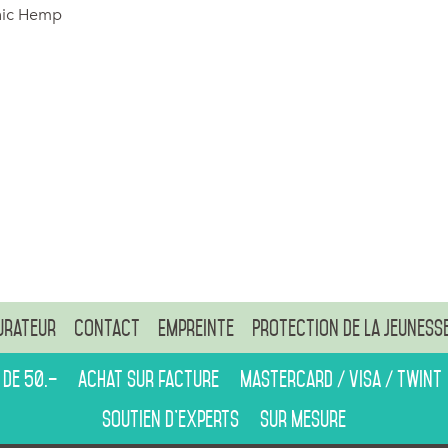
nic Hemp
urateur
Contact
Empreinte
Protection de la jeuness
 de 50.–
Achat sur facture
Mastercard / Visa / Twint
Soutien d’experts
Sur mesure