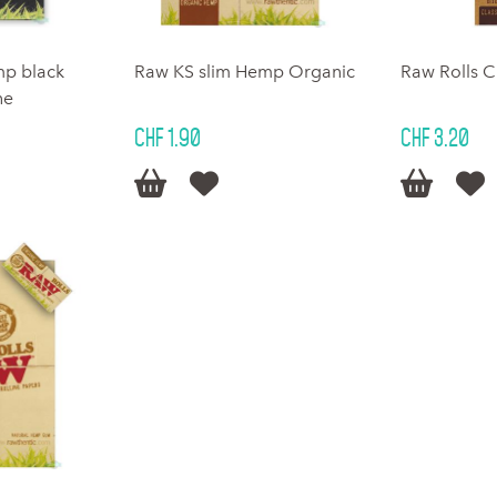
mp black
Raw KS slim Hemp Organic
Raw Rolls C
ne
CHF 1.90
CHF 3.20



