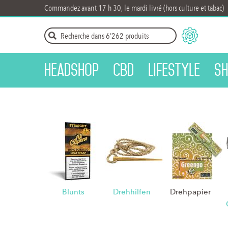
Commandez avant 17 h 30, le mardi livré (hors culture et tabac)
Headshop
CBD
Lifestyle
Sh
Blunts
Drehhilfen
Drehpapier