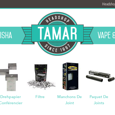
Headsho
isha
Vape 
Drehpapier
Filtre
Manchons De
Paquet De
Conférencier
Joint
Joints