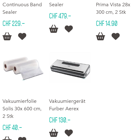
Continuous Band
Sealer
Prima Vista 28x
Sealer
300 cm, 2 Stk
CHF 479.–
CHF 229.–
CHF 14.90






Vakuumierfolie
Vakuumiergerät
Solis 30x 600 cm,
Furber Aerex
2 Stk
CHF 130.–
CHF 40.–

