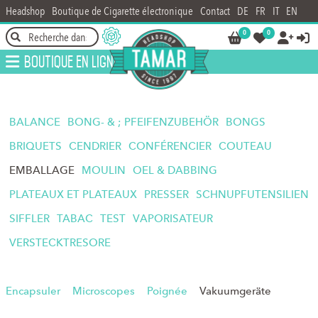
Headshop
Boutique de Cigarette électronique
Contact
DE
FR
IT
EN
0
0




Boutique en ligne
BALANCE
BONG- & ; PFEIFENZUBEHÖR
BONGS
BRIQUETS
CENDRIER
CONFÉRENCIER
COUTEAU
EMBALLAGE
MOULIN
OEL & DABBING
PLATEAUX ET PLATEAUX
PRESSER
SCHNUPFUTENSILIEN
SIFFLER
TABAC
TEST
VAPORISATEUR
VERSTECKTRESORE
Encapsuler
Microscopes
Poignée
Vakuumgeräte