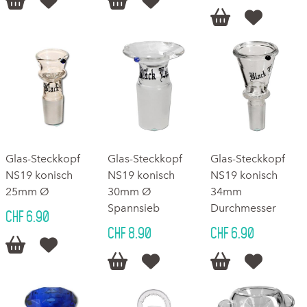






Glas-Steckkopf
Glas-Steckkopf
Glas-Steckkopf
NS19 konisch
NS19 konisch
NS19 konisch
25mm Ø
30mm Ø
34mm
Spannsieb
Durchmesser
CHF 6.90
CHF 8.90
CHF 6.90





