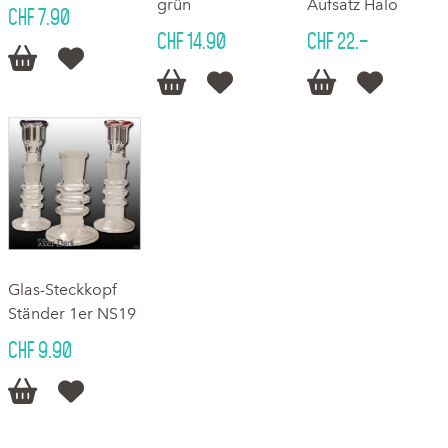
grün
Aufsatz Halo
CHF 7.90
CHF 14.90
CHF 22.–






Glas-Steckkopf
Ständer 1er NS19
CHF 9.90

