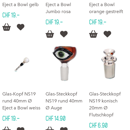
Eject a Bowl gelb
Eject a Bowl
Eject a Bowl
Jumbo rosa
orange gestreift
CHF 19.–
CHF 19.–
CHF 19.–






Glas-Kopf NS19
Glas-Steckkopf
Glas-Steckkopf
rund 40mm Ø
NS19 rund 40mm
NS19 konisch
Eject a Bowl weiss
Ø Auge
20mm Ø
Flutschkopf
CHF 19.–
CHF 14.90
CHF 6.90