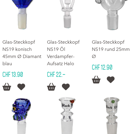
Glas-Steckkopf
Glas-Steckkopf
Glas-Steckkopf
NS19 konisch
NS19 Öl
NS19 rund 25mm
45mm Ø Diamant
Verdampfer-
Ø
blau
Aufsatz Halo
CHF 12.90
CHF 13.90
CHF 22.–





