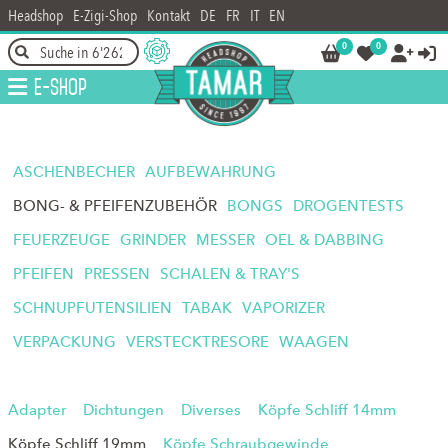
Headshop
E-Zigi-Shop
Kontakt
DE
FR
IT
EN
0
0




E-Shop
ASCHENBECHER
AUFBEWAHRUNG
BONG- & PFEIFENZUBEHÖR
BONGS
DROGENTESTS
FEUERZEUGE
GRINDER
MESSER
OEL & DABBING
PFEIFEN
PRESSEN
SCHALEN & TRAY'S
SCHNUPFUTENSILIEN
TABAK
VAPORIZER
VERPACKUNG
VERSTECKTRESORE
WAAGEN
Adapter
Dichtungen
Diverses
Köpfe Schliff 14mm
Köpfe Schliff 19mm
Köpfe Schraubgewinde