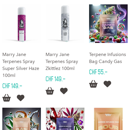
Marry Jane
Marry Jane
Terpene Infusions
Terpenes Spray
Terpenes Spray
Bag Candy Gas
Super Silver Haze
Zkittlez 100ml
CHF 55.–
100ml
CHF 149.–


CHF 149.–



