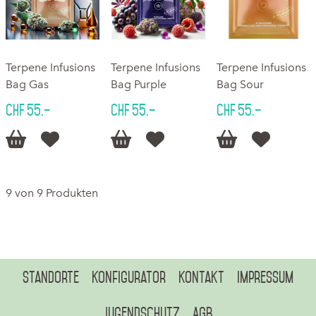
Terpene Infusions
Terpene Infusions
Terpene Infusions
Bag Gas
Bag Purple
Bag Sour
CHF 55.–
CHF 55.–
CHF 55.–






9 von 9 Produkten
Standorte
Konfigurator
Kontakt
Impressum
Jugendschutz
AGB