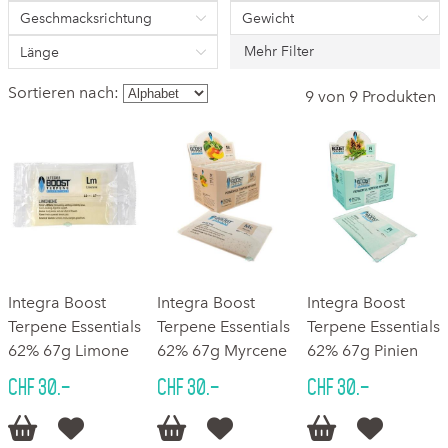
Geschmacksrichtung
Gewicht
Mehr Filter
Länge
Sortieren nach:
9 von 9 Produkten
Integra Boost
Integra Boost
Integra Boost
Terpene Essentials
Terpene Essentials
Terpene Essentials
62% 67g Limone
62% 67g Myrcene
62% 67g Pinien
CHF 30.–
CHF 30.–
CHF 30.–





