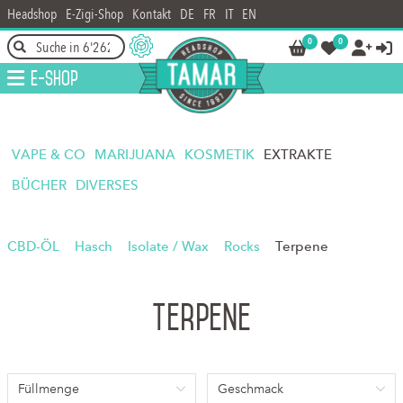
Headshop
E-Zigi-Shop
Kontakt
DE
FR
IT
EN
0
0




E-Shop
VAPE & CO
MARIJUANA
KOSMETIK
EXTRAKTE
BÜCHER
DIVERSES
CBD-ÖL
Hasch
Isolate / Wax
Rocks
Terpene
Terpene
Füllmenge
Geschmack