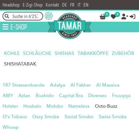
Headshop
E-Zigi-Shop
Kontakt
DE
FR
IT
EN
0
0




E-Shop
KOHLE
SCHLÄUCHE
SHISHAS
TABAKKÖPFE
ZUBEHÖR
SHISHATABAK
187 Strassenbande
Adalya
Al Fakher
Al Massiva
AMY
Azlan
Bushido
Capital Bra
Diverses
Fruuqqa
Holster
Hookain
Moloko
Nameless
Octo-Buzz
O's Tobaco
Ossy Smoke
Social Smoke
Swiss Smoke
Whoop