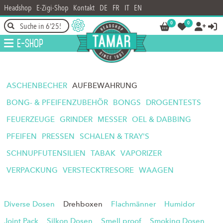
Headshop
E-Zigi-Shop
Kontakt
DE
FR
IT
EN
0
0




E-Shop
ASCHENBECHER
AUFBEWAHRUNG
BONG- & PFEIFENZUBEHÖR
BONGS
DROGENTESTS
FEUERZEUGE
GRINDER
MESSER
OEL & DABBING
PFEIFEN
PRESSEN
SCHALEN & TRAY'S
SCHNUPFUTENSILIEN
TABAK
VAPORIZER
VERPACKUNG
VERSTECKTRESORE
WAAGEN
Diverse Dosen
Drehboxen
Flachmänner
Humidor
Joint Pack
Silkon Dosen
Smell proof
Smoking Dosen