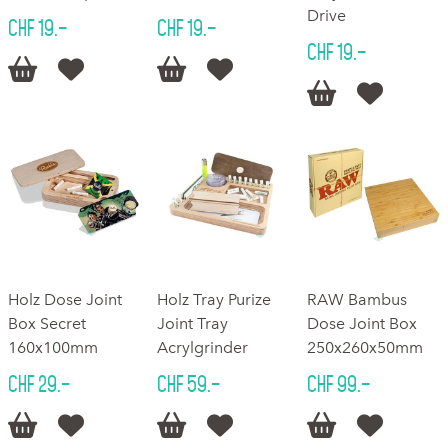
Drive
CHF 19.–
CHF 19.–
CHF 19.–






Holz Dose Joint
Holz Tray Purize
RAW Bambus
Box Secret
Joint Tray
Dose Joint Box
160x100mm
Acrylgrinder
250x260x50mm
CHF 29.–
CHF 59.–
CHF 99.–





