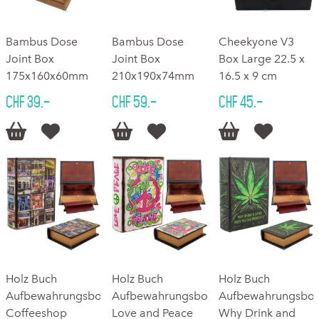
Bambus Dose
Bambus Dose
Cheekyone V3
Joint Box
Joint Box
Box Large 22.5 x
175x160x60mm
210x190x74mm
16.5 x 9 cm
CHF 39.–
CHF 59.–
CHF 45.–






Holz Buch
Holz Buch
Holz Buch
Aufbewahrungsbox
Aufbewahrungsbox
Aufbewahrungsbo
Coffeeshop
Love and Peace
Why Drink and