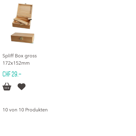
Spliff Box gross
172x152mm
CHF 29.–


10 von 10 Produkten