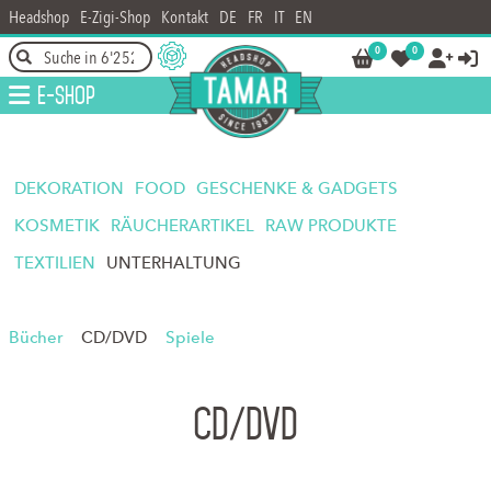
Headshop
E-Zigi-Shop
Kontakt
DE
FR
IT
EN
0
0




E-Shop
DEKORATION
FOOD
GESCHENKE & GADGETS
KOSMETIK
RÄUCHERARTIKEL
RAW PRODUKTE
TEXTILIEN
UNTERHALTUNG
Bücher
CD/DVD
Spiele
CD/DVD