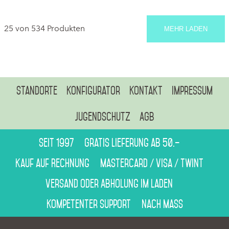
25 von 534 Produkten
MEHR LADEN
Standorte
Konfigurator
Kontakt
Impressum
Jugendschutz
AGB
Seit 1997
Gratis Lieferung ab 50.–
Kauf auf Rechnung
Mastercard / Visa / Twint
Versand oder Abholung im Laden
Kompetenter Support
Nach Mass