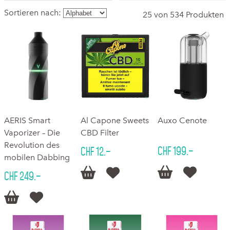
Sortieren nach:
25 von 534 Produkten
‌AERIS Smart
Al Capone Sweets
Auxo Cenote
Vaporizer – Die
CBD Filter
Revolution des
CHF 199.–
CHF 12.–
mobilen Dabbing




CHF 249.–

