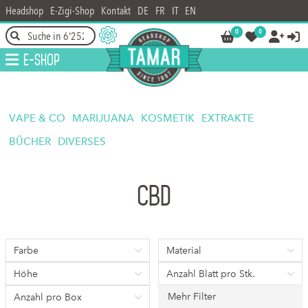
Headshop
E-Zigi-Shop
Kontakt
DE
FR
IT
EN
0
0




E-Shop
VAPE & CO
MARIJUANA
KOSMETIK
EXTRAKTE
BÜCHER
DIVERSES
CBD
Farbe
Material
Höhe
Anzahl Blatt pro Stk.
Mehr Filter
Anzahl pro Box