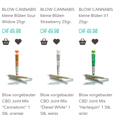
BLOW CANNABIS
BLOW CANNABIS
BLOW CANNABIS
kleine Blüten Sour
kleine Blüten
kleine Blüten V1
Widow 25gr.
Strawberry 25gr.
25gr.
CHF 49.90
CHF 49.90
CHF 49.90






Blow vorgebauter
Blow vorgebauter
Blow vorgebauter
CBD Joint Mix
CBD Joint Mix
CBD Joint Mix
"Cannatonic" 1
"Diesel White" 1
"Harlequin" 1 Stk.
Stk. orange
Stk. weiss
grün