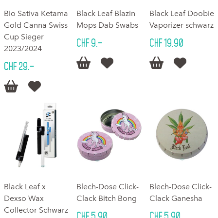
Bio Sativa Ketama
Black Leaf Blazin
Black Leaf Doobie
Gold Canna Swiss
Mops Dab Swabs
Vaporizer schwarz
Cup Sieger
CHF 9.–
CHF 19.90
2023/2024




CHF 29.–


Black Leaf x
Blech-Dose Click-
Blech-Dose Click-
Dexso Wax
Clack Bitch Bong
Clack Ganesha
Collector Schwarz
CHF 5.90
CHF 5.90