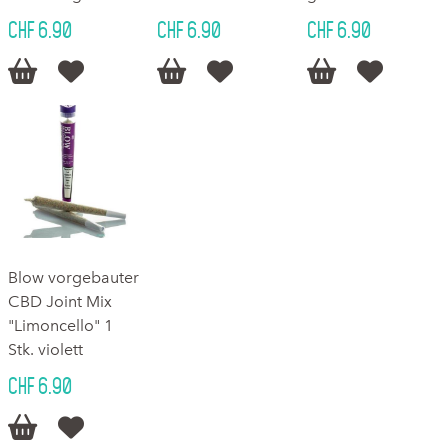
CHF 6.90
CHF 6.90
CHF 6.90






Blow vorgebauter
CBD Joint Mix
"Limoncello" 1
Stk. violett
CHF 6.90

