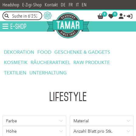
Headshop
E-Zigi-Shop
Kontakt
DE
FR
IT
EN
0
0




E-Shop
DEKORATION
FOOD
GESCHENKE & GADGETS
KOSMETIK
RÄUCHERARTIKEL
RAW PRODUKTE
TEXTILIEN
UNTERHALTUNG
Lifestyle
Farbe
Material
Höhe
Anzahl Blatt pro Stk.