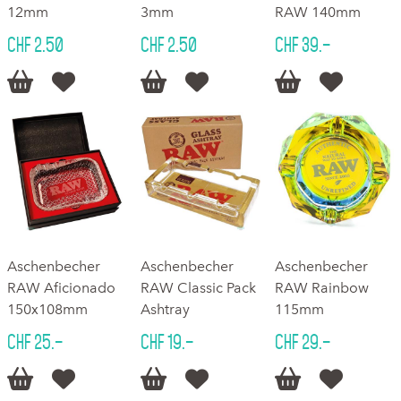
12mm
3mm
RAW 140mm
CHF 2.50
CHF 2.50
CHF 39.–






Aschenbecher
Aschenbecher
Aschenbecher
RAW Aficionado
RAW Classic Pack
RAW Rainbow
150x108mm
Ashtray
115mm
CHF 25.–
CHF 19.–
CHF 29.–





