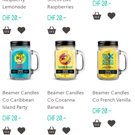
CHF 20.–
Lemonade
Raspberries


CHF 20.–
CHF 20.–




Beamer Candles
Beamer Candles
Beamer Candles
Co Caribbean
Co Cocanna
Co French Vanilla
Island Party
Banana
CHF 20.–
CHF 20.–
CHF 20.–





