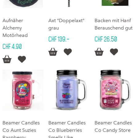
Aufnäher
Axt "Doppelaxt"
Backen mit Hanf
Alchemy
grau
Berauschend gut
Motörhead
CHF 139.–
CHF 26.50
CHF 4.90






Beamer Candles
Beamer Candles
Beamer Candles
Co Aunt Suzies
Co Blueberries
Co Candy Store
Raspberry
Smells Like