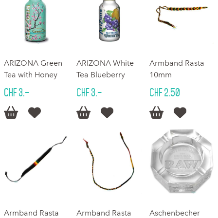
ARIZONA Green
ARIZONA White
Armband Rasta
Tea with Honey
Tea Blueberry
10mm
CHF 3.–
CHF 3.–
CHF 2.50






Armband Rasta
Armband Rasta
Aschenbecher