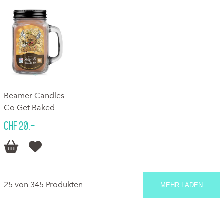
Beamer Candles
Co Get Baked
CHF 20.–


25 von 345 Produkten
MEHR LADEN