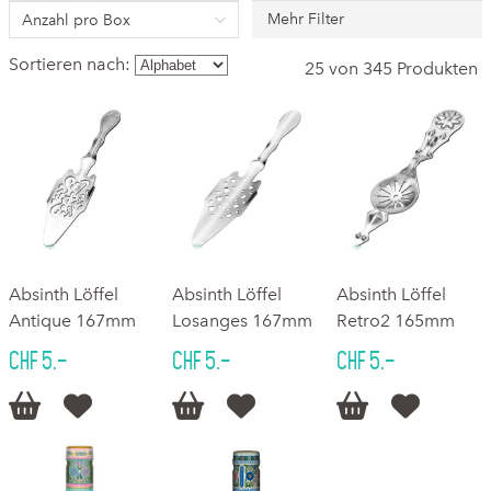
Mehr Filter
Anzahl pro Box
Sortieren nach:
25 von 345 Produkten
Absinth Löffel
Absinth Löffel
Absinth Löffel
Antique 167mm
Losanges 167mm
Retro2 165mm
CHF 5.–
CHF 5.–
CHF 5.–





