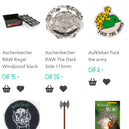
Aschenbecher
Aschenbecher
Aufkleber Fuck
RAW Regal
RAW The Dark
the army
Windproof black
Side 115mm
CHF 4.–
CHF 15.–
CHF 29.–





