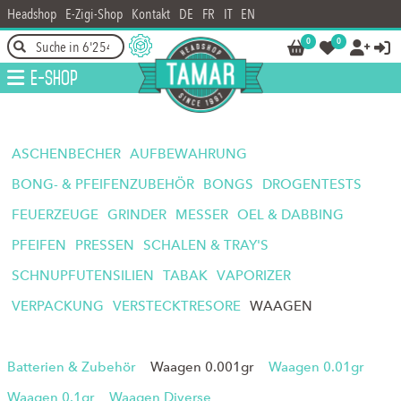
Headshop
E-Zigi-Shop
Kontakt
DE
FR
IT
EN
0
0




E-Shop
ASCHENBECHER
AUFBEWAHRUNG
BONG- & PFEIFENZUBEHÖR
BONGS
DROGENTESTS
FEUERZEUGE
GRINDER
MESSER
OEL & DABBING
PFEIFEN
PRESSEN
SCHALEN & TRAY'S
SCHNUPFUTENSILIEN
TABAK
VAPORIZER
VERPACKUNG
VERSTECKTRESORE
WAAGEN
Batterien & Zubehör
Waagen 0.001gr
Waagen 0.01gr
Waagen 0.1gr
Waagen Diverse