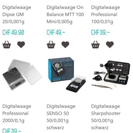
Digitalwaage
Digitalwaage On
Digitalwaage
Dipse GM
Balance MTT 100
Professional
20/0,001g
Mini/0,005g
100/0,01g
CHF 49.90
CHF 49.–
CHF 39.–






Digitalwaage
Digitalwaage
Digitalwaage
Professional
SENSO 50
Sharpshooter
2000/0,1g
50/0,001g
50/0,001g
schwarz
schwarz
CHF 39.–