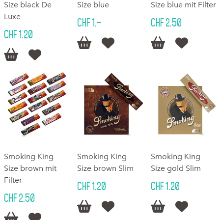
Size black De
Size blue
Size blue mit Filter
Luxe
CHF 1.–
CHF 2.50
CHF 1.20






Smoking King
Smoking King
Smoking King
Size brown mit
Size brown Slim
Size gold Slim
Filter
CHF 1.20
CHF 1.20
CHF 2.50





