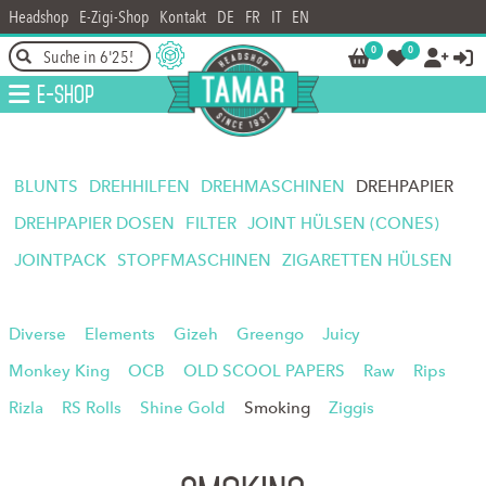
Headshop
E-Zigi-Shop
Kontakt
DE
FR
IT
EN
0
0




E-Shop
BLUNTS
DREHHILFEN
DREHMASCHINEN
DREHPAPIER
DREHPAPIER DOSEN
FILTER
JOINT HÜLSEN (CONES)
JOINTPACK
STOPFMASCHINEN
ZIGARETTEN HÜLSEN
Diverse
Elements
Gizeh
Greengo
Juicy
Monkey King
OCB
OLD SCOOL PAPERS
Raw
Rips
Rizla
RS Rolls
Shine Gold
Smoking
Ziggis