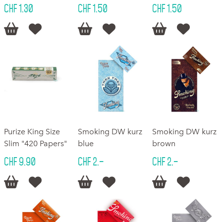
CHF 1.30
CHF 1.50
CHF 1.50






Purize King Size
Smoking DW kurz
Smoking DW kurz
Slim "420 Papers"
blue
brown
CHF 9.90
CHF 2.–
CHF 2.–





