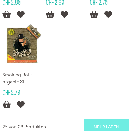
CHF 2.80
CHF 2.90
CHF 2.70






Smoking Rolls
organic XL
CHF 2.70


25 von 28 Produkten
MEHR LADEN