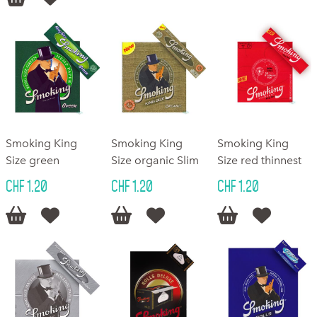
Smoking King
Smoking King
Smoking King
Size green
Size organic Slim
Size red thinnest
CHF 1.20
CHF 1.20
CHF 1.20





