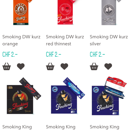
Smoking DW kurz
Smoking DW kurz
Smoking DW kurz
orange
red thinnest
silver
CHF 2.–
CHF 2.–
CHF 2.–






Smoking King
Smoking King
Smoking King