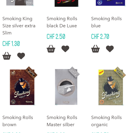
Smoking King
Smoking Rolls
Smoking Rolls
Size silver extra
black De Luxe
blue
Slim
CHF 2.50
CHF 2.70
CHF 1.30






Smoking Rolls
Smoking Rolls
Smoking Rolls
brown
Master silber
organic