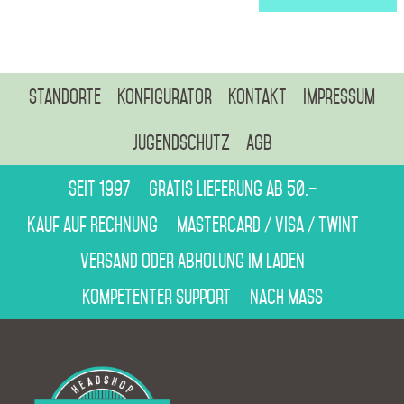
Standorte
Konfigurator
Kontakt
Impressum
Jugendschutz
AGB
Seit 1997
Gratis Lieferung ab 50.–
Kauf auf Rechnung
Mastercard / Visa / Twint
Versand oder Abholung im Laden
Kompetenter Support
Nach Mass