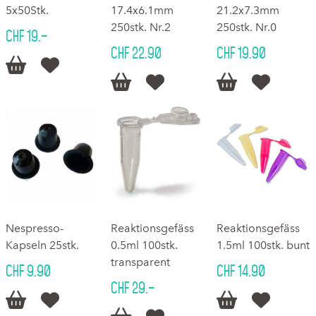
5x50Stk.
17.4x6.1mm
21.2x7.3mm
250stk. Nr.2
250stk. Nr.0
CHF 19.–
CHF 22.90
CHF 19.90






Nespresso-
Reaktionsgefäss
Reaktionsgefäss
Kapseln 25stk.
0.5ml 100stk.
1.5ml 100stk. bunt
transparent
CHF 9.90
CHF 14.90
CHF 29.–



