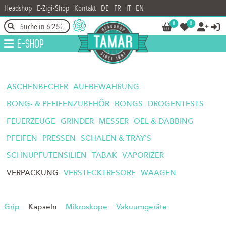
Headshop
E-Zigi-Shop
Kontakt
DE
FR
IT
EN
0
0




E-Shop
ASCHENBECHER
AUFBEWAHRUNG
BONG- & PFEIFENZUBEHÖR
BONGS
DROGENTESTS
FEUERZEUGE
GRINDER
MESSER
OEL & DABBING
PFEIFEN
PRESSEN
SCHALEN & TRAY'S
SCHNUPFUTENSILIEN
TABAK
VAPORIZER
VERPACKUNG
VERSTECKTRESORE
WAAGEN
Grip
Kapseln
Mikroskope
Vakuumgeräte