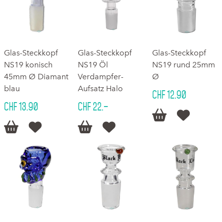
Glas-Steckkopf
Glas-Steckkopf
Glas-Steckkopf
NS19 konisch
NS19 Öl
NS19 rund 25mm
45mm Ø Diamant
Verdampfer-
Ø
blau
Aufsatz Halo
CHF 12.90
CHF 13.90
CHF 22.–





