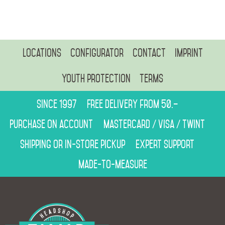
Locations
Configurator
Contact
Imprint
Youth protection
Terms
Since 1997
Free delivery from 50.–
Purchase on account
Mastercard / Visa / Twint
Shipping or in-store pickup
Expert support
Made-to-measure