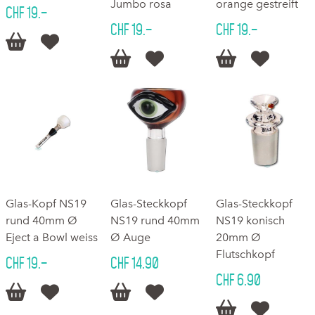
Jumbo rosa
orange gestreift
CHF 19.–
CHF 19.–
CHF 19.–






Glas-Kopf NS19
Glas-Steckkopf
Glas-Steckkopf
rund 40mm Ø
NS19 rund 40mm
NS19 konisch
Eject a Bowl weiss
Ø Auge
20mm Ø
Flutschkopf
CHF 19.–
CHF 14.90
CHF 6.90





