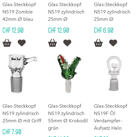
Glas-Steckkopf
Glas-Steckkopf
Glas-Steckkopf
NS19 Zombie
NS19 zylindrisch
NS19 zylindrisch
42mm Ø blau
25mm Ø
25mm Ø
CHF 12.90
CHF 12.90
CHF 6.90






Glas-Steckkopf
Glas-Steckkopf
Glas-Steckkopf
NS19 zylindrisch
NS19 zylindrisch
NS19F Öl
25mm Ø mit Griff
55mm Ø Krokodil
Verdampfer-
grün
Aufsatz Halo
CHF 7.90