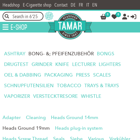
Headshop
E-Cigarette shop
Contact
DE
FR
IT
EN
0
0




E-Shop
ASHTRAY
BONG- &; PFEIFENZUBEHÖR
BONGS
DRUGTEST
GRINDER
KNIFE
LECTURER
LIGHTERS
OEL & DABBING
PACKAGING
PRESS
SCALES
SCHNUPFUTENSILIEN
TOBACCO
TRAYS & TRAYS
VAPORIZER
VERSTECKTRESORE
WHISTLE
Adapter
Cleaning
Heads Ground 14mm
Heads Ground 19mm
Heads plug-in system
Heads Screw Thread
Seals
Siebe
Various
Vorkühler