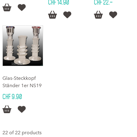
CHF 14.90
CHF 22.–






Glas-Steckkopf
Ständer 1er NS19
CHF 9.90


22 of 22 products