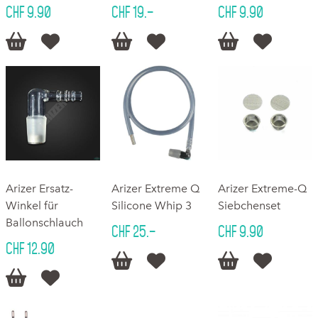
CHF 9.90
CHF 19.–
CHF 9.90






Arizer Ersatz-
Arizer Extreme Q
Arizer Extreme-Q
Winkel für
Silicone Whip 3
Siebchenset
Ballonschlauch
CHF 25.–
CHF 9.90
CHF 12.90





