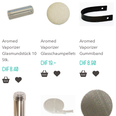
Aromed
Aromed
Aromed
Vaporizer
Vaporizer
Vaporizer
Glasmundstück 10
Glasschaumpellets
Gummiband
Stk.
CHF 19.–
CHF 8.90
CHF 8.40





