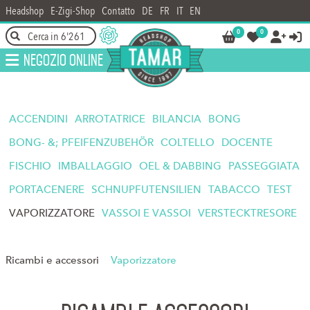
Headshop
E-Zigi-Shop
Contatto
DE
FR
IT
EN
0
0




Negozio online
ACCENDINI
ARROTATRICE
BILANCIA
BONG
BONG- &; PFEIFENZUBEHÖR
COLTELLO
DOCENTE
FISCHIO
IMBALLAGGIO
OEL & DABBING
PASSEGGIATA
PORTACENERE
SCHNUPFUTENSILIEN
TABACCO
TEST
VAPORIZZATORE
VASSOI E VASSOI
VERSTECKTRESORE
Ricambi e accessori
Vaporizzatore