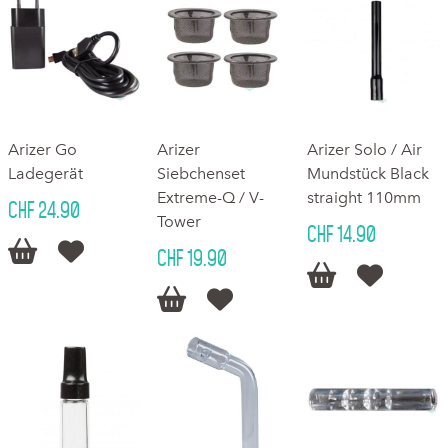
Arizer Go
Arizer
Arizer Solo / Air
Ladegerät
Siebchenset
Mundstück Black
Extreme-Q / V-
straight 110mm
CHF 24.90
Tower
CHF 14.90


CHF 19.90



