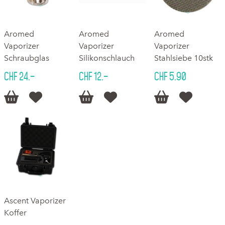
Aromed
Aromed
Aromed
Vaporizer
Vaporizer
Vaporizer
Schraubglas
Silikonschlauch
Stahlsiebe 10stk
CHF 24.–
CHF 12.–
CHF 5.90






Ascent Vaporizer
Koffer