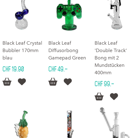
Black Leaf Crystal
Black Leaf
Black Leaf
Bubbler 170mm
Diffusorbong
'Double Track'
blau
Gamepad Green
Bong mit 2
Mundstücken
CHF 19.90
CHF 49.–
400mm




CHF 99.–

