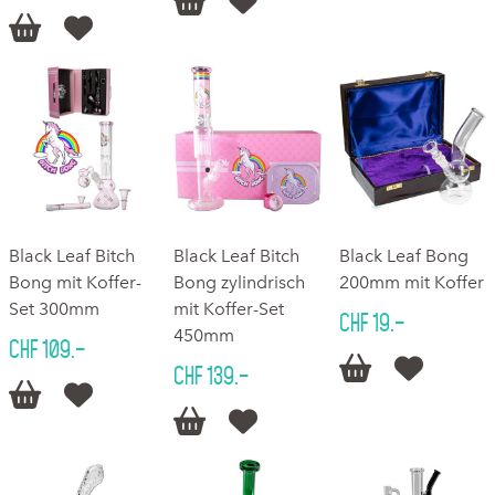




Black Leaf Bitch
Black Leaf Bitch
Black Leaf Bong
Bong mit Koffer-
Bong zylindrisch
200mm mit Koffer
Set 300mm
mit Koffer-Set
CHF 19.–
450mm
CHF 109.–


CHF 139.–



