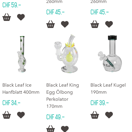
260mm
260mm
CHF 59.–
CHF 45.–
CHF 45.–






Black Leaf Ice
Black Leaf King
Black Leaf Kugel
Hanfblatt 400mm
Egg Ölbong
190mm
Perkolator
CHF 34.–
CHF 39.–
170mm




CHF 49.–

