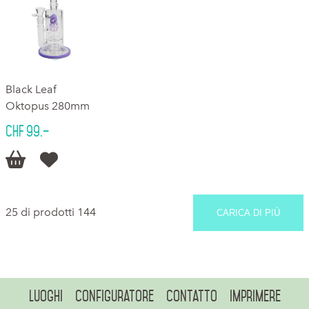
Black Leaf
Oktopus 280mm
CHF 99.–


25 di prodotti 144
CARICA DI PIÙ
Luoghi
Configuratore
Contatto
Imprimere