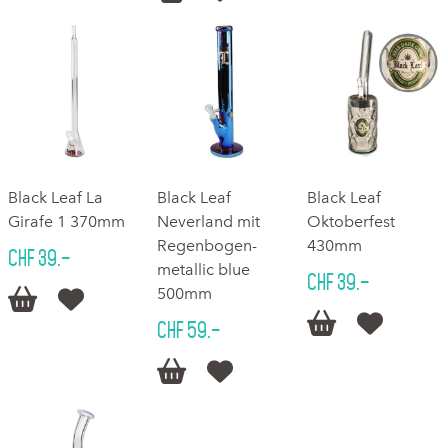
Black Leaf La
Black Leaf
Black Leaf
Girafe 1 370mm
Neverland mit
Oktoberfest
Regenbogen-
430mm
CHF 39.–
metallic blue
CHF 39.–
500mm




CHF 59.–

