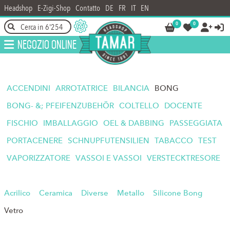
Headshop
E-Zigi-Shop
Contatto
DE
FR
IT
EN
0
0




Negozio online
ACCENDINI
ARROTATRICE
BILANCIA
BONG
BONG- &; PFEIFENZUBEHÖR
COLTELLO
DOCENTE
FISCHIO
IMBALLAGGIO
OEL & DABBING
PASSEGGIATA
PORTACENERE
SCHNUPFUTENSILIEN
TABACCO
TEST
VAPORIZZATORE
VASSOI E VASSOI
VERSTECKTRESORE
Acrilico
Ceramica
Diverse
Metallo
Silicone Bong
Vetro