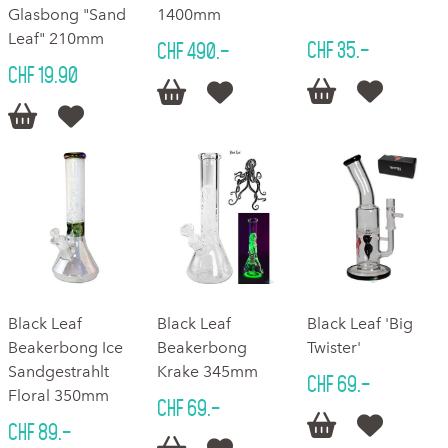
Glasbong "Sand
1400mm
Leaf" 210mm
CHF 35.–
CHF 490.–
CHF 19.90






Black Leaf
Black Leaf
Black Leaf 'Big
Beakerbong Ice
Beakerbong
Twister'
Sandgestrahlt
Krake 345mm
CHF 69.–
Floral 350mm
CHF 69.–


CHF 89.–