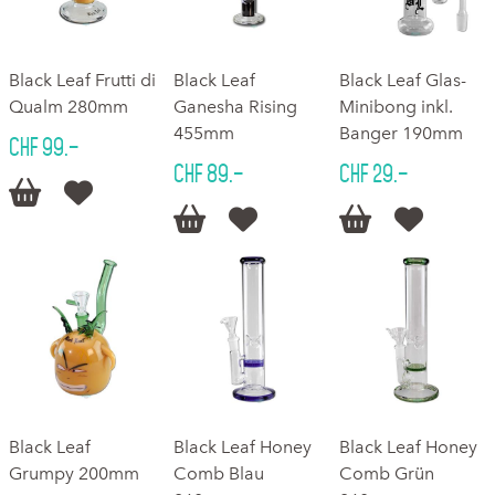
Black Leaf Frutti di
Black Leaf
Black Leaf Glas-
Qualm 280mm
Ganesha Rising
Minibong inkl.
455mm
Banger 190mm
CHF 99.–
CHF 89.–
CHF 29.–






Black Leaf
Black Leaf Honey
Black Leaf Honey
Grumpy 200mm
Comb Blau
Comb Grün