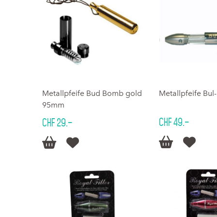
Metallpfeife Bud Bomb gold
Metallpfeife Bu
95mm
CHF 49.–
CHF 29.–



