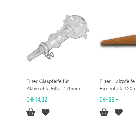
Filter-Glaspfeife für
Filter-Holzpfeife
Aktivkohle-Filter 170mm
Birnenholz 120
CHF 14.90
CHF 38.–



