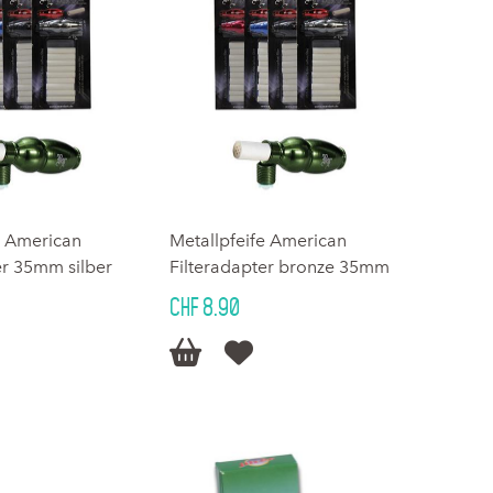
e American
Metallpfeife American
er 35mm silber
Filteradapter bronze 35mm
CHF 8.90

