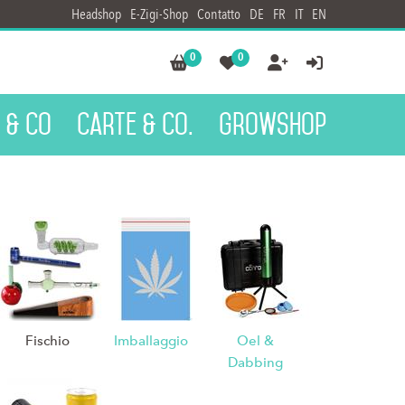
Headshop
E-Zigi-Shop
Contatto
DE
FR
IT
EN
0
0




 & Co
Carte & Co.
Growshop
Fischio
Imballaggio
Oel &
Dabbing