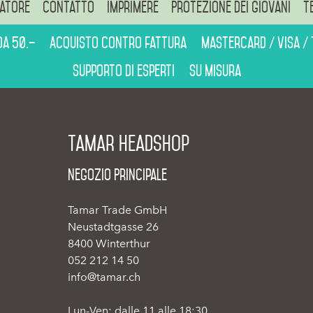
atore
Contatto
Imprimere
Protezione dei giovani
T
da 50.–
Acquisto contro fattura
Mastercard / Visa /
Supporto di esperti
Su misura
Tamar Headshop
Negozio Principale
Tamar Trade GmbH
Neustadtgasse 26
8400 Winterthur
052 212 14 50
info@tamar.ch
Lun-Ven: dalle 11 alle 18:30