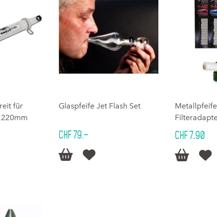
it für
Glaspfeife Jet Flash Set
Metallpfeif
er 220mm
Filteradapt
CHF 79.–
CHF 7.90



