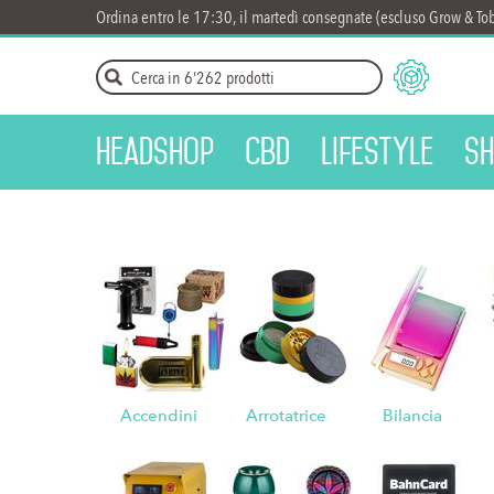
Ordina entro le 17:30, il martedì consegnate (escluso Grow & To
Headshop
CBD
Lifestyle
Sh
Accendini
Arrotatrice
Bilancia