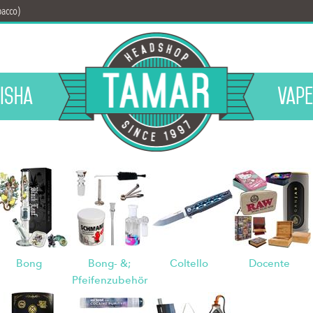
bacco)
isha
Vape
Bong
Bong- &;
Coltello
Docente
Pfeifenzubehör