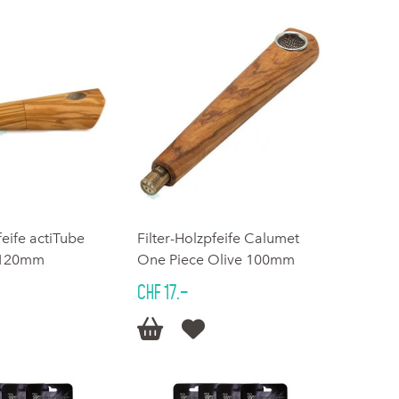
feife actiTube
Filter-Holzpfeife Calumet
 120mm
One Piece Olive 100mm
CHF 17.–

