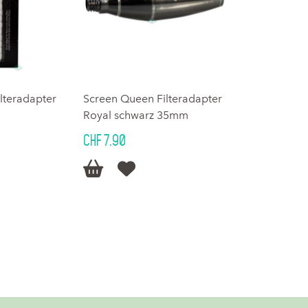
lteradapter
Screen Queen Filteradapter
Royal schwarz 35mm
CHF 7.90

