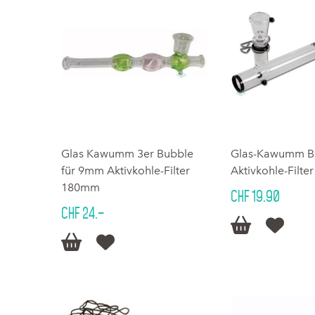
Glas Kawumm 3er Bubble
Glas-Kawumm Bre
für 9mm Aktivkohle-Filter
Aktivkohle-Filt
180mm
CHF 19.90
CHF 24.–



