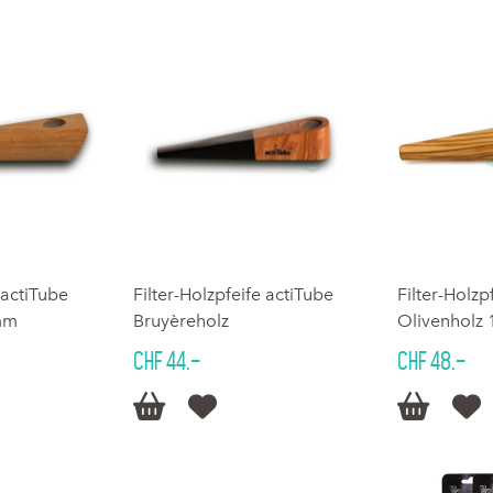
 actiTube
Filter-Holzpfeife actiTube
Filter-Holzp
mm
Bruyèreholz
Olivenholz
CHF 44.–
CHF 48.–



