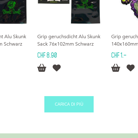
ht Alu Skunk
Grip geruchsdicht Alu Skunk
Grip geruc
m Schwarz
Sack 76x102mm Schwarz
140x160m
CHF 8.90
CHF 1.–




CARICA DI PIÙ