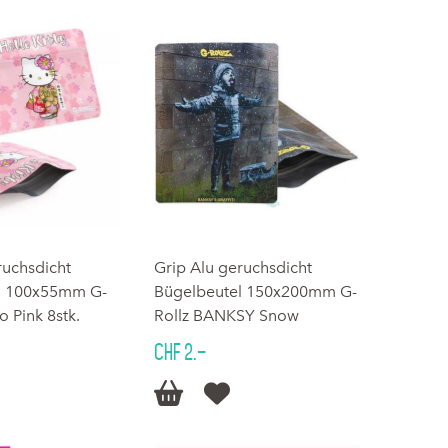
ruchsdicht
Grip Alu geruchsdicht
l 100x55mm G-
Bügelbeutel 150x200mm G-
o Pink 8stk.
Rollz BANKSY Snow
CHF 2.–

