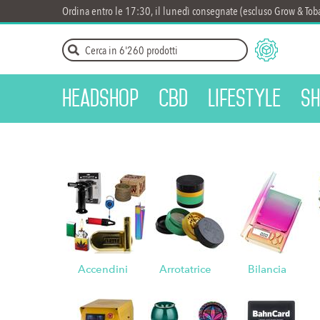
Ordina entro le 17:30, il lunedì consegnate (escluso Grow & Tob
Headshop
CBD
Lifestyle
Sh
Accendini
Arrotatrice
Bilancia