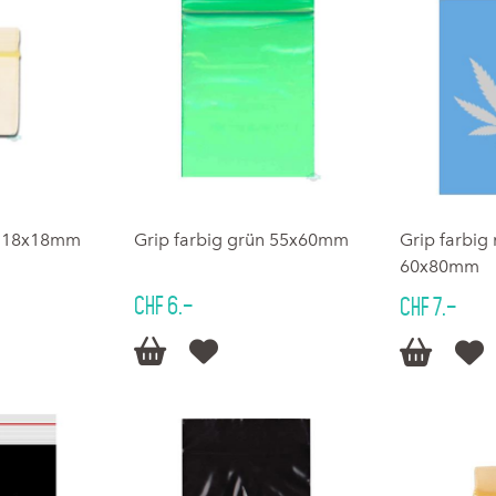
lb 18x18mm
Grip farbig grün 55x60mm
Grip farbig 
60x80mm
CHF 6.–
CHF 7.–



