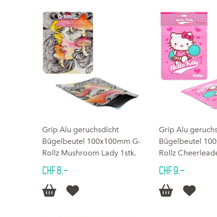
Grip Alu geruchsdicht
Grip Alu geruch
Bügelbeutel 100x100mm G-
Bügelbeutel 10
Rollz Mushroom Lady 1stk.
Rollz Cheerleade
CHF 8.–
CHF 9.–



