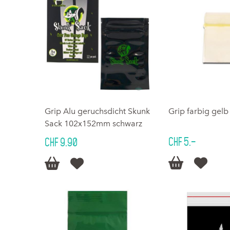
Grip Alu geruchsdicht Skunk
Grip farbig ge
Sack 102x152mm schwarz
CHF 5.–
CHF 9.90



