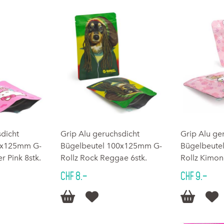
sdicht
Grip Alu geruchsdicht
Grip Alu ge
0x125mm G-
Bügelbeutel 100x125mm G-
Bügelbeute
r Pink 8stk.
Rollz Rock Reggae 6stk.
Rollz Kimon
CHF 8.–
CHF 9.–



