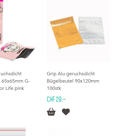
ruchsdicht
Grip Alu geruchsdicht
l 65x65mm G-
Bügelbeutel 90x120mm
or Life pink
100stk
CHF 29.–

