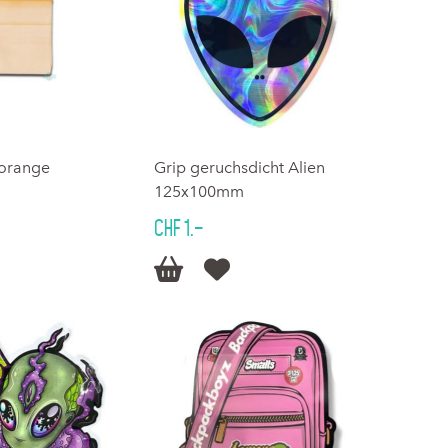
 orange
Grip geruchsdicht Alien
125x100mm
CHF 1.–

