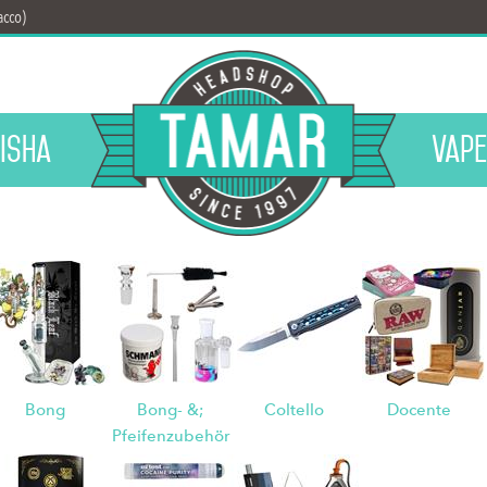
acco)
isha
Vape
Bong
Bong- &;
Coltello
Docente
Pfeifenzubehör