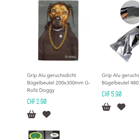
Grip Alu geruchsdicht
Grip Alu geruch
Bügelbeutel 200x300mm G-
Bügelbeutel 4
Rollz Doggy
CHF 5.90
CHF 2.90



