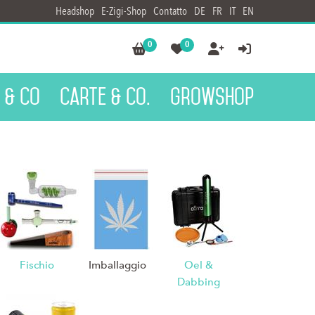
Headshop
E-Zigi-Shop
Contatto
DE
FR
IT
EN
0
0




 & Co
Carte & Co.
Growshop
Fischio
Imballaggio
Oel &
Dabbing