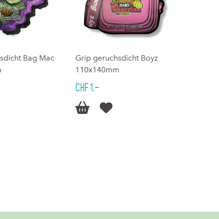
hsdicht Bag Mac
Grip geruchsdicht Boyz
m
110x140mm
CHF 1.–

