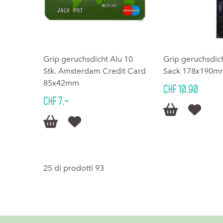
Grip geruchsdicht Alu 10
Grip geruchsdic
Stk. Amsterdam Credit Card
Sack 178x190m
85x42mm
CHF 10.90
CHF 7.–




25 di prodotti 93