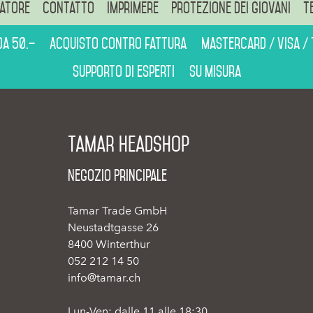
atore
Contatto
Imprimere
Protezione dei giovani
T
da 50.–
Acquisto contro fattura
Mastercard / Visa /
Supporto di esperti
Su misura
Tamar Headshop
Negozio Principale
Tamar Trade GmbH
Neustadtgasse 26
8400 Winterthur
052 212 14 50
info@tamar.ch
Lun-Ven: dalle 11 alle 18:30