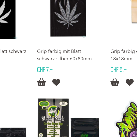
Blatt schwarz
Grip farbig mit Blatt
Grip farbig
schwarz-silber 60x80mm
18x18mm
CHF 7.–
CHF 5.–



