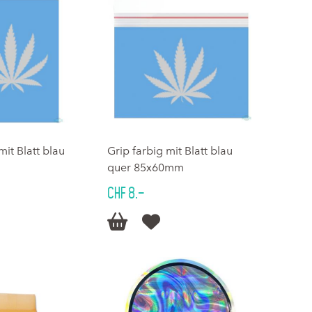
mit Blatt blau
Grip farbig mit Blatt blau
quer 85x60mm
CHF 8.–

