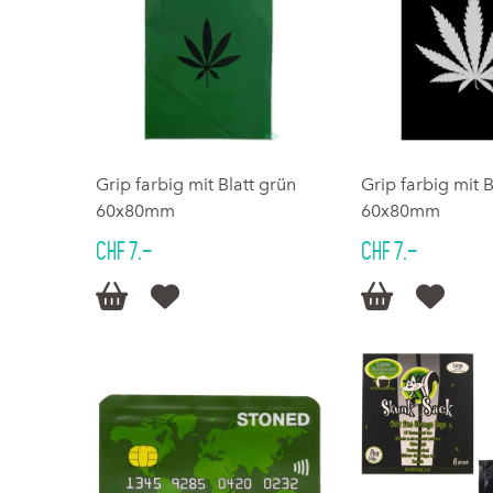
Grip farbig mit Blatt grün
Grip farbig mit 
60x80mm
60x80mm
CHF 7.–
CHF 7.–



