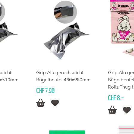
sdicht
Grip Alu geruchsdicht
Grip Alu ge
80x510mm
Bügelbeutel 480x980mm
Bügelbeute
Rollz Thug f
CHF 7.90
CHF 8.–



